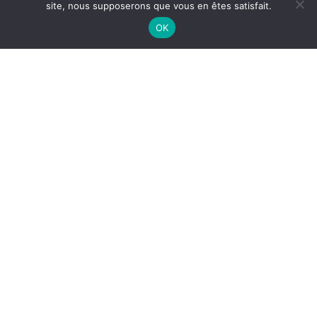
site, nous supposerons que vous en êtes satisfait.
OK
LES BRACELETS