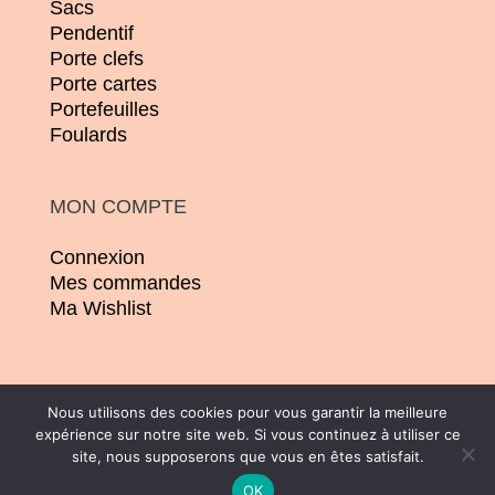
Sacs
Pendentif
Porte clefs
Porte cartes
Portefeuilles
Foulards
MON COMPTE
Connexion
Mes commandes
Ma Wishlist
Nous utilisons des cookies pour vous garantir la meilleure
expérience sur notre site web. Si vous continuez à utiliser ce
© 2026 | Conception :
Pommier Franck WD
site, nous supposerons que vous en êtes satisfait.
| Tous droits réservés |
CGV
|
Mentions
OK
légales