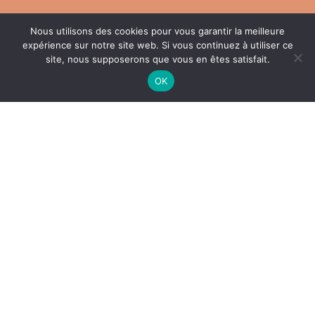
Nous utilisons des cookies pour vous garantir la meilleure
expérience sur notre site web. Si vous continuez à utiliser ce
LES COLLIERS
site, nous supposerons que vous en êtes satisfait.
OK
LES BRACELETS