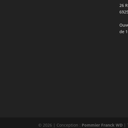
26 R
692
Ouve
de 1
© 2026 | Conception :
Pommier Franck WD
| 