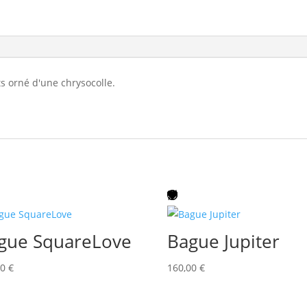
ts orné d'une chrysocolle.
gue SquareLove
Bague Jupiter
00
€
160,00
€