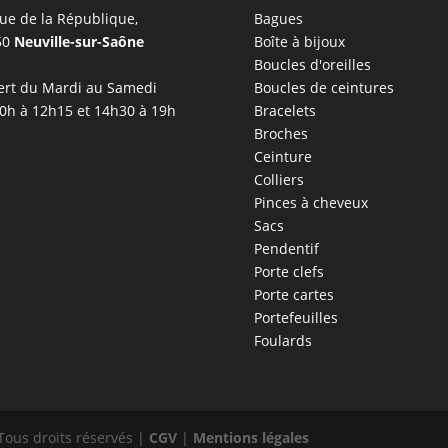
ue de la République,
Bagues
50
Neuville-sur-Saône
Boîte à bijoux
Boucles d'oreilles
rt du Mardi au Samedi
Boucles de ceintures
0h à 12h15 et 14h30 à 19h
Bracelets
Broches
Ceinture
Colliers
Pinces à cheveux
Sacs
Pendentif
Porte clefs
Porte cartes
Portefeuilles
Foulards
Tous droits réservés |
CGV
|
Mentions légales