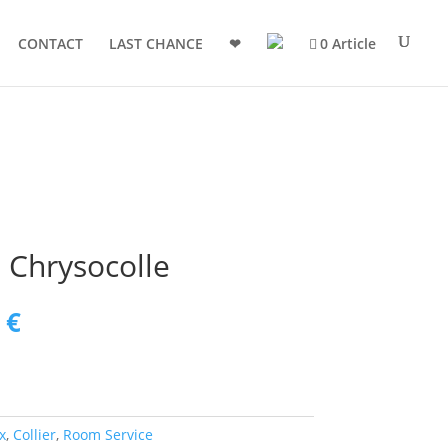
CONTACT
LAST CHANCE
❤
0 Article
e Chrysocolle
Le
0
€
prix
actuel
est :
 €.
252,00 €.
x
,
Collier
,
Room Service