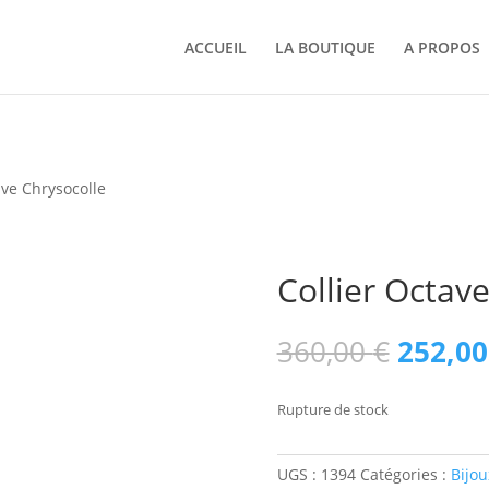
ACCUEIL
LA BOUTIQUE
A PROPOS
ave Chrysocolle
Collier Octav
Le
360,00
€
252,0
prix
initial
Rupture de stock
était :
360,00
UGS :
1394
Catégories :
Bijou