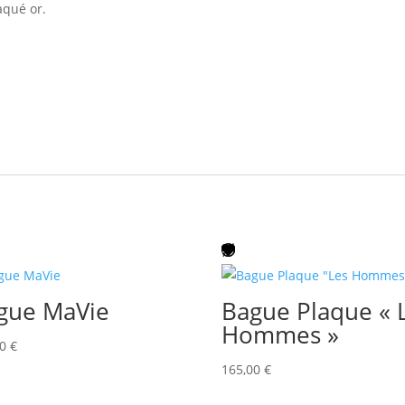
aqué or.
gue MaVie
Bague Plaque « 
Hommes »
00
€
165,00
€