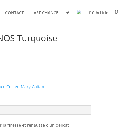
CONTACT
LAST CHANCE
❤
0 Article
NOS Turquoise
oux
,
Collier
,
Mary Gaitani
la finesse et réhaussé d'un délicat