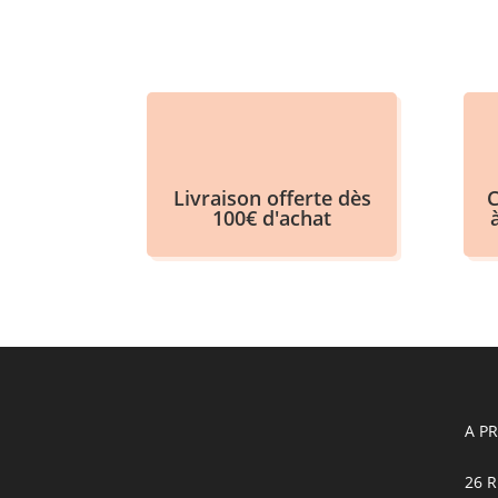
Livraison offerte dès
C
100€ d'achat
A P
26 R