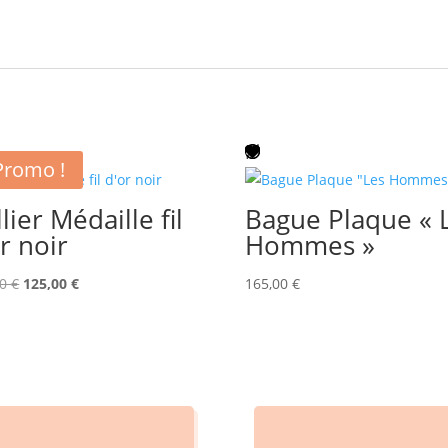
Promo !
lier Médaille fil
Bague Plaque « 
r noir
Hommes »
Le
Le
00
€
125,00
€
165,00
€
prix
prix
initial
actuel
était :
est :
250,00 €.
125,00 €.