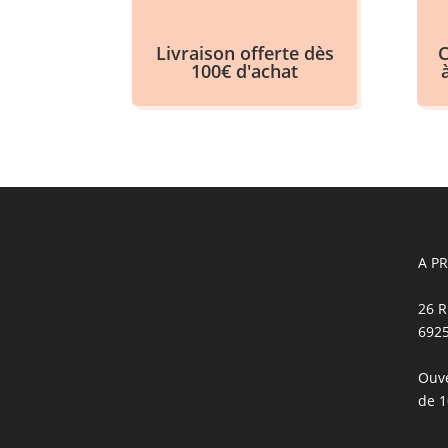
Livraison offerte dès
C
100€ d'achat
A P
26 R
692
Ouve
de 1