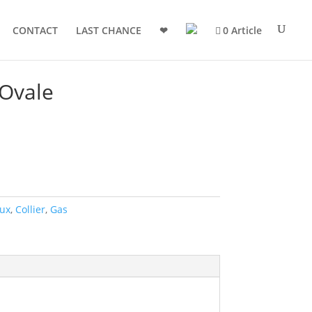
CONTACT
LAST CHANCE
❤
0 Article
 Ovale
oux
,
Collier
,
Gas