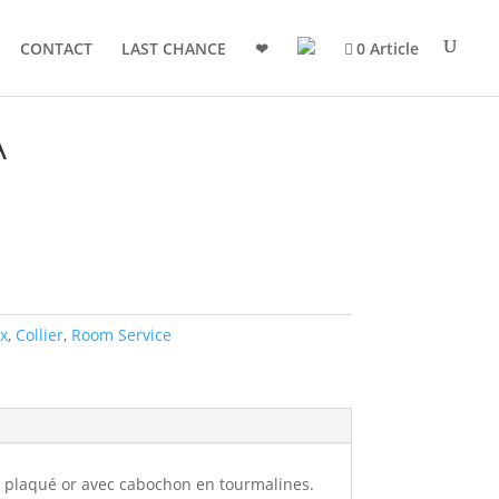
CONTACT
LAST CHANCE
❤
0 Article
A
x
,
Collier
,
Room Service
n plaqué or avec cabochon en tourmalines.