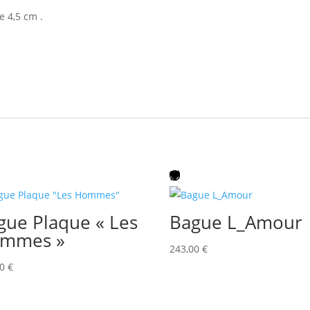
 4,5 cm .
gue Plaque « Les
Bague L_Amour
mmes »
243,00
€
00
€