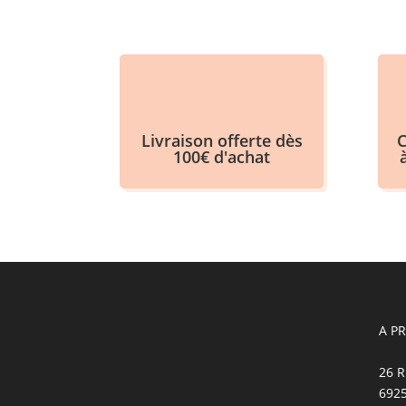
Livraison offerte dès
C
100€ d'achat
A P
26 R
692