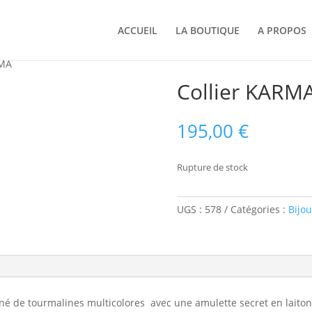
ACCUEIL
LA BOUTIQUE
A PROPOS
RMA
Collier KARM
195,00
€
Rupture de stock
UGS :
578
Catégories :
Bijou
rné de tourmalines multicolores avec une amulette secret en laito