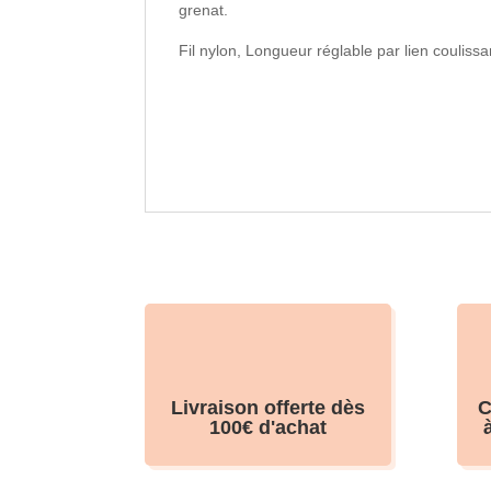
grenat.
Fil nylon, Longueur réglable par lien coulis
Livraison offerte dès
C
100€ d'achat