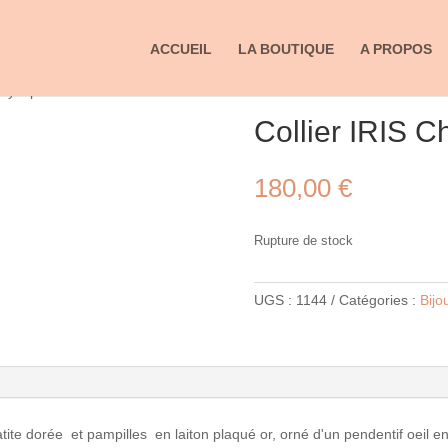
ACCUEIL
LA BOUTIQUE
A PROPOS
Chrysoprase
Collier IRIS C
180,00
€
Rupture de stock
UGS :
1144
Catégories :
Bijo
ématite dorée et pampilles en laiton plaqué or, orné d'un pendentif oeil