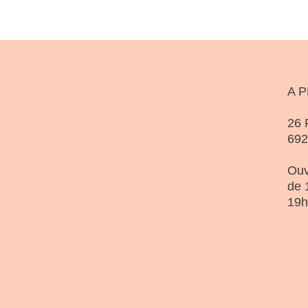
A 
26 
69
Ouv
de 
19h