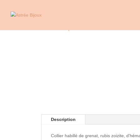
Accueil
/
Marques
/
Room Service
/ Collier IRIS 
Description
Collier habillé de grenat, rubis zoizite, d'h