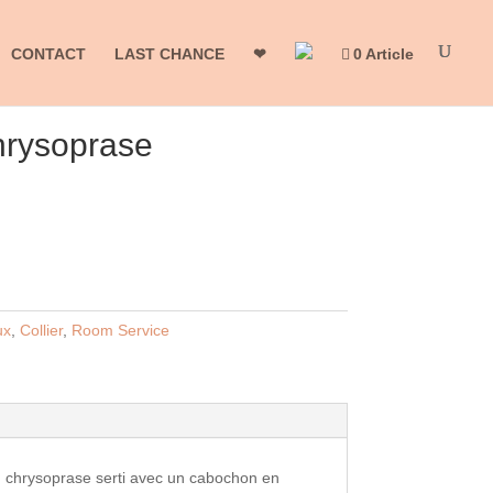
CONTACT
LAST CHANCE
❤
0 Article
hrysoprase
ux
,
Collier
,
Room Service
 en chrysoprase serti avec un cabochon en