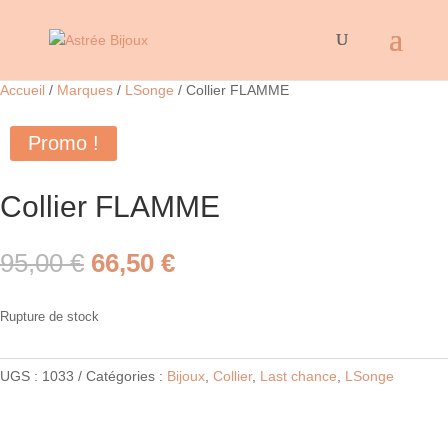
Accueil
/
Marques
/
LSonge
/ Collier FLAMME
Promo !
Collier FLAMME
Le
Le
95,00
€
66,50
€
prix
prix
initial
actuel
Rupture de stock
était :
est :
95,00 €.
66,50 €.
UGS :
1033
Catégories :
Bijoux
,
Collier
,
Last chance
,
LSonge