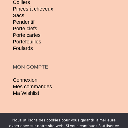
Colliers
Pinces à cheveux
Sacs
Pendentif
Porte clefs
Porte cartes
Portefeuilles
Foulards
MON COMPTE
Connexion
Mes commandes
Ma Wishlist
Nous utilisons des cookies pour vous garantir la meilleure
expérience sur notre site web. Si vous continuez à utiliser ce
© 2026 | Conception :
Pommier Franck WD