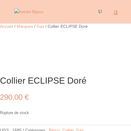
Accueil
/
Marques
/
Gas
/ Collier ECLIPSE Doré
Collier ECLIPSE Doré
290,00
€
Rupture de stock
UGS :
1685
Catégories :
Bijoux
,
Collier
,
Gas