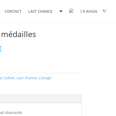
CONTACT
LAST CHANCE
❤
0 Article
6 médailles
Le
€
prix
actuel
est :
 €.
88,50 €.
x
,
Collier
,
Last chance
,
LSonge
mail diamanté.