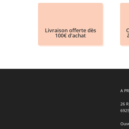
Livraison offerte dès
C
100€ d'achat
A P
26 R
692
Ouve