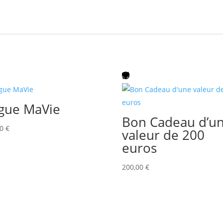
gue MaVie
Bon Cadeau d’u
00
€
valeur de 200
euros
200,00
€