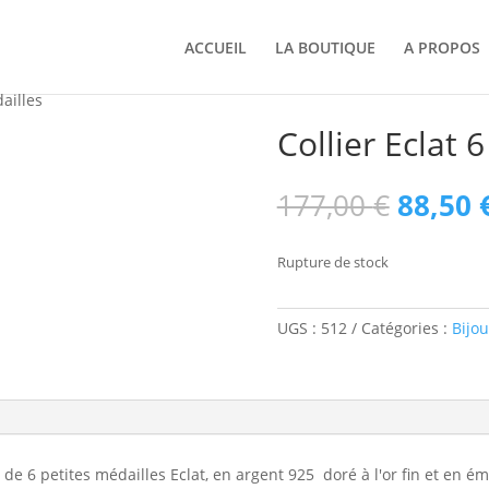
ACCUEIL
LA BOUTIQUE
A PROPOS
dailles
Collier Eclat 
Le
177,00
€
88,50
prix
initial
Rupture de stock
était :
177,00
UGS :
512
Catégories :
Bijou
de 6 petites médailles Eclat, en argent 925 doré à l'or fin et en é