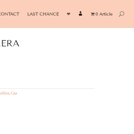
CONTACT
LAST CHANCE
❤
0 Article
RERA
ollier
,
Gas