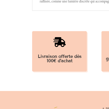
raffinée, comme une lumière discrète qui accompag

Livraison offerte dès
g
100€ d'achat