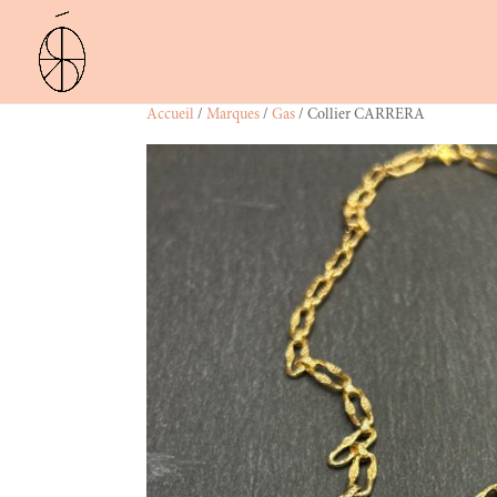
Accueil
/
Marques
/
Gas
/ Collier CARRERA