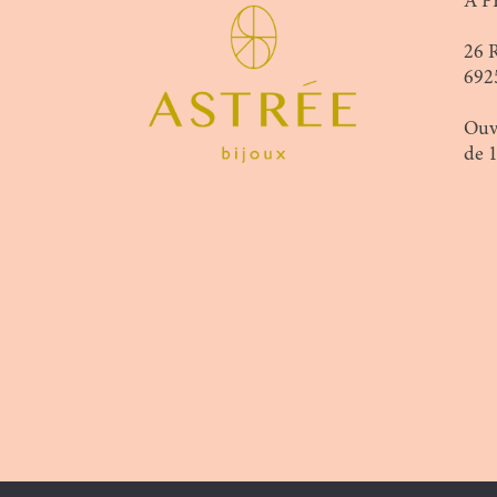
A P
26 
692
Ouv
de 