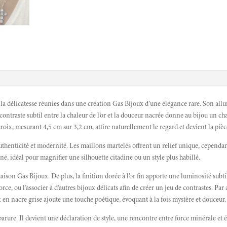
 délicatesse réunies dans une création Gas Bijoux d’une élégance rare. Son allur
 contraste subtil entre la chaleur de l’or et la douceur nacrée donne au bijou un 
croix, mesurant 4,5 cm sur 3,2 cm, attire naturellement le regard et devient la pièc
e authenticité et modernité. Les maillons martelés offrent un relief unique, cependa
iné, idéal pour magnifier une silhouette citadine ou un style plus habillé.
a maison Gas Bijoux. De plus, la finition dorée à l’or fin apporte une luminosité s
rce, ou l’associer à d’autres bijoux délicats afin de créer un jeu de contrastes. Par
x en nacre grise ajoute une touche poétique, évoquant à la fois mystère et douceur.
e. Il devient une déclaration de style, une rencontre entre force minérale et écla