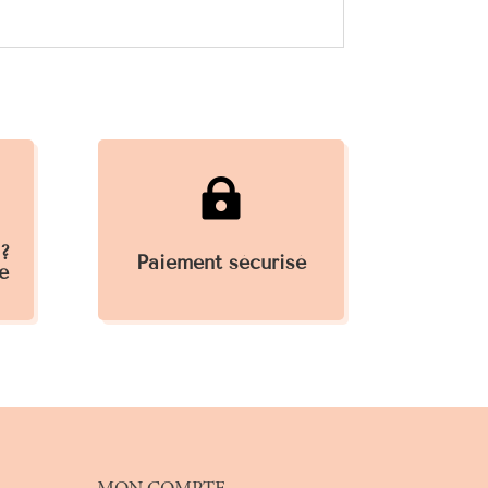

 ?
Paiement sécurisé
e