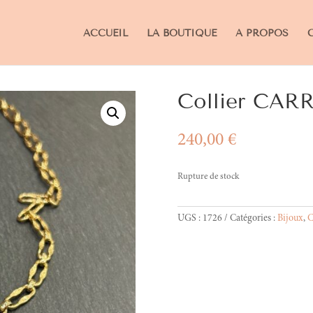
ACCUEIL
LA BOUTIQUE
A PROPOS
Collier CAR
240,00
€
Rupture de stock
UGS :
1726
Catégories :
Bijoux
,
C