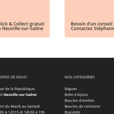
lick & Collect gratuit
Besoin d’un conseil 
à Neuville-sur-Saône
Contactez Stéphani
ROPOS DE NOUS :
NOS CATEGORIES
ue de la République,
Bagues
50
Neuville-sur-Saône
Boîte à bijoux
Boucles d'oreilles
rt du Mardi au Samedi
Boucles de ceintures
0h à 12h15 et 14h30 à 19h
Bracelets