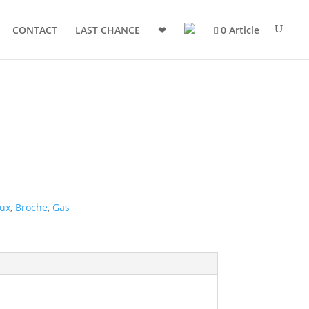
CONTACT
LAST CHANCE
❤
0 Article
oux
,
Broche
,
Gas