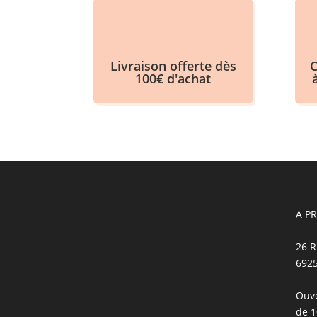
Livraison offerte dès
C
100€ d'achat
A P
26 R
692
Ouve
de 1