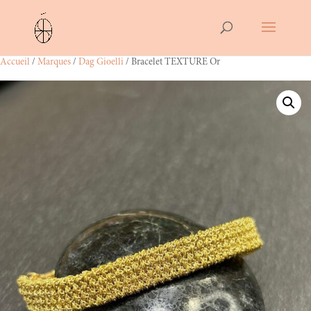
Accueil
/
Marques
/
Dag Gioelli
/ Bracelet TEXTURE Or