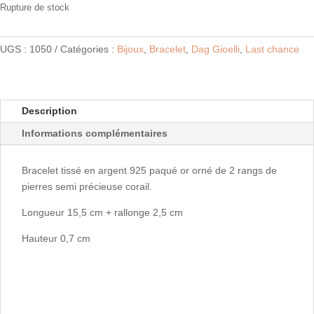
initial
actuel
Rupture de stock
était :
est :
145,00 €.
101,50 €.
UGS :
1050
Catégories :
Bijoux
,
Bracelet
,
Dag Gioelli
,
Last chance
Description
Informations complémentaires
Bracelet tissé en argent 925 paqué or orné de 2 rangs de
pierres semi précieuse corail.
Longueur 15,5 cm + rallonge 2,5 cm
Hauteur 0,7 cm