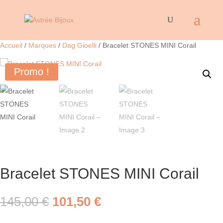
Accueil
/
Marques
/
Dag Gioelli
/ Bracelet STONES MINI Corail
Promo !
Bracelet STONES MINI Corail
Le
Le
145,00
€
101,50
€
prix
prix