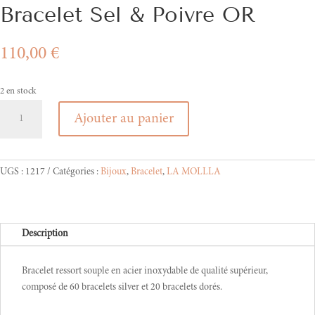
Bracelet Sel & Poivre OR
110,00
€
2 en stock
quantité
Ajouter au panier
de
Bracelet
Sel
&
UGS :
1217
Catégories :
Bijoux
,
Bracelet
,
LA MOLLLA
Poivre
OR
Description
Bracelet ressort souple en acier inoxydable de qualité supérieur,
composé de 60 bracelets silver et 20 bracelets dorés.