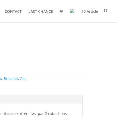
CONTACT
LAST CHANCE
❤
0 Article
x
,
Bracelet
,
Gas
rminant à ses extrémités par 2 cabochons