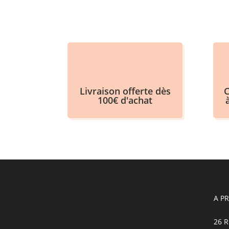
Livraison offerte dès
C
100€ d'achat
A P
26 R