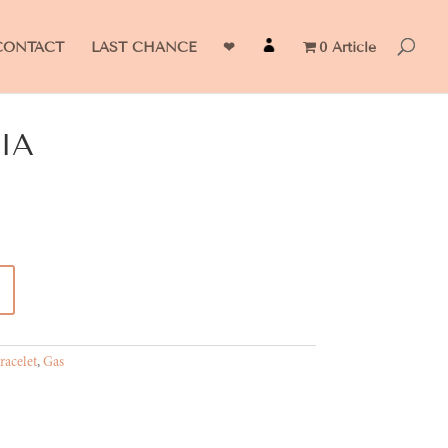
CONTACT
LAST CHANCE
❤
0 Article
FIA
racelet
,
Gas