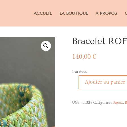
ACCUEIL
LA BOUTIQUE
A PROPOS
Bracelet RO
140,00
€
1 en stock
Ajouter au panier
quantité
de
Bracelet
UGS :
1132
Catégories :
Bijoux
,
B
ROFIA