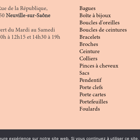
Rue de la République,
Bagues
50
Neuville-sur-Saône
Boîte à bijoux
Boucles d'oreilles
ert du Mardi au Samedi
Boucles de ceintures
10h à 12h15 et 14h30 à 19h
Bracelets
Broches
Ceinture
Colliers
Pinces à cheveux
Sacs
Pendentif
Porte clefs
Porte cartes
Portefeuilles
Foulards
eure expérience sur notre site web. Si vous continuez à utiliser ce sit
D
| Tous droits réservés |
CGV
|
Mentions légales