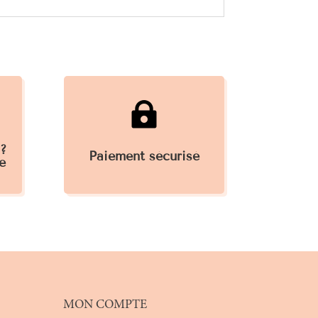

 ?
Paiement sécurisé
e
MON COMPTE