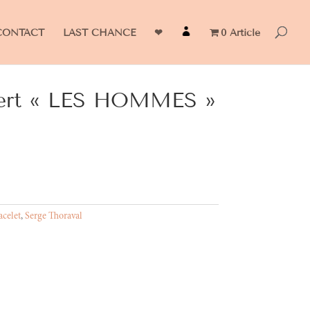
CONTACT
LAST CHANCE
❤
0 Article
vert « LES HOMMES »
acelet
,
Serge Thoraval