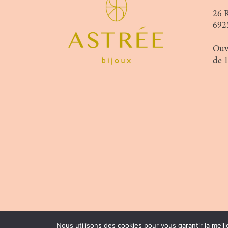
26 
692
Ouv
de 
Nous utilisons des cookies pour vous garantir la meill
© 2026 | Conception :
Pommier Franck W