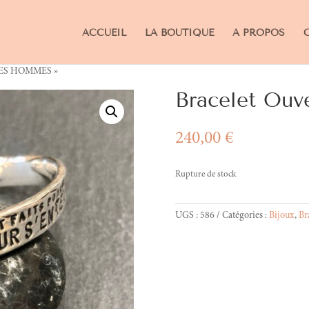
ACCUEIL
LA BOUTIQUE
A PROPOS
« LES HOMMES »
Bracelet Ou
240,00
€
Rupture de stock
UGS :
586
Catégories :
Bijoux
,
Br