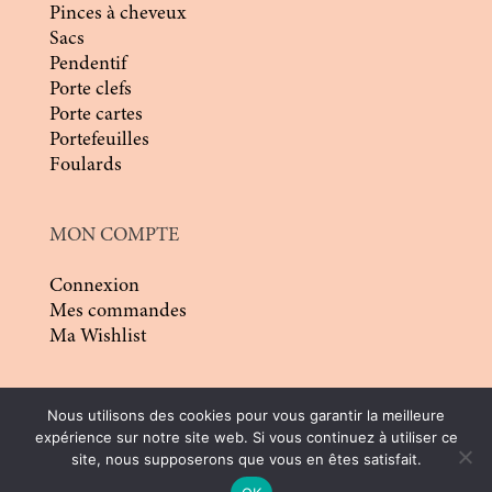
Pinces à cheveux
Sacs
Pendentif
Porte clefs
Porte cartes
Portefeuilles
Foulards
MON COMPTE
Connexion
Mes commandes
Ma Wishlist
Nous utilisons des cookies pour vous garantir la meilleure
expérience sur notre site web. Si vous continuez à utiliser ce
site, nous supposerons que vous en êtes satisfait.
© 2026 | Conception :
Pommier Franck WD
|