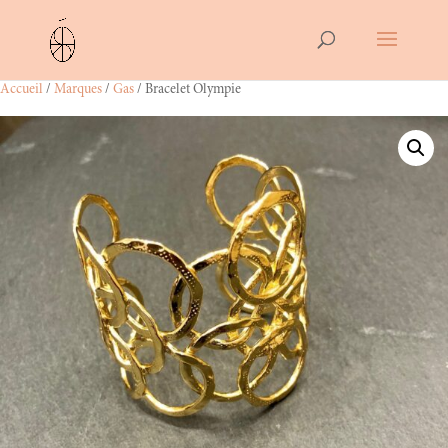
Accueil
/
Marques
/
Gas
/ Bracelet Olympie