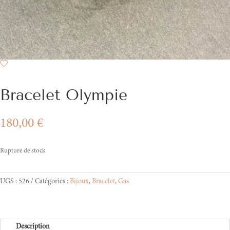
Bracelet Olympie
180,00
€
Rupture de stock
UGS :
526
Catégories :
Bijoux
,
Bracelet
,
Gas
Description