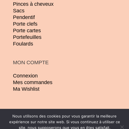
Pinces à cheveux
Sacs
Pendentif
Porte clefs
Porte cartes
Portefeuilles
Foulards
MON COMPTE
Connexion
Mes commandes
Ma Wishlist
Nous utilisons des cookies pour vous garantir la meilleure
expérience sur notre site web. Si vous continuez à utiliser ce
© 2026 | Conception :
Pommier Franck WD
site, nous supposerons que vous en êtes satisfait.