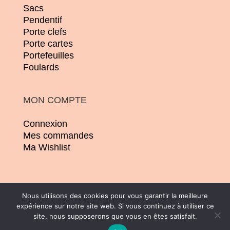
Sacs
Pendentif
Porte clefs
Porte cartes
Portefeuilles
Foulards
MON COMPTE
Connexion
Mes commandes
Ma Wishlist
Nous utilisons des cookies pour vous garantir la meilleure
expérience sur notre site web. Si vous continuez à utiliser ce
© 2026 | Conception :
Pommier Franck WD
site, nous supposerons que vous en êtes satisfait.
| Tous droits réservés |
CGV
|
Mentions