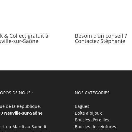
ck & Collect gratuit à
Besoin d’un conseil ?
ville-sur-Saône
Contactez Stéphanie
ROPOS DE NOUS :
NOS CATEGORIES
ue de la République,
Bagues
50
Neuville-sur-Saône
Boîte à bijoux
Boucles d'oreilles
rt du Mardi au Samedi
Boucles de ceintures