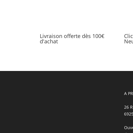
Livraison offerte dès 100€
Cli
d'achat
Neu
A P
26 R
692
Ouve