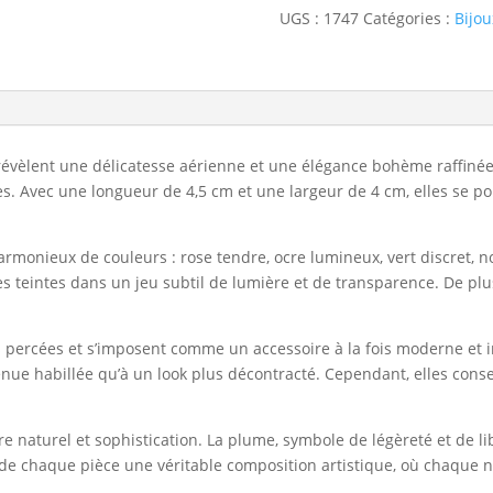
UGS :
1747
Catégories :
Bijou
évèlent une délicatesse aérienne et une élégance bohème raffinée. Do
es. Avec une longueur de 4,5 cm et une largeur de 4 cm, elles se po
onieux de couleurs : rose tendre, ocre lumineux, vert discret, no
 teintes dans un jeu subtil de lumière et de transparence. De plus
 percées et s’imposent comme un accessoire à la fois moderne et int
enue habillée qu’à un look plus décontracté. Cependant, elles conse
re naturel et sophistication. La plume, symbole de légèreté et de l
ait de chaque pièce une véritable composition artistique, où chaque