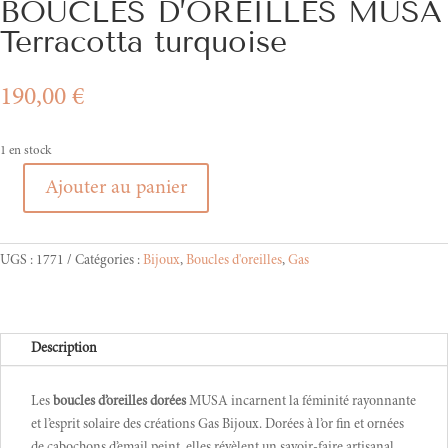
BOUCLES D’OREILLES MUSA
Terracotta turquoise
190,00
€
1 en stock
Ajouter au panier
quantité
de
BOUCLES
UGS :
1771
Catégories :
Bijoux
,
Boucles d'oreilles
,
Gas
D'OREILLES
MUSA
Terracotta
turquoise
Description
Les
boucles d’oreilles dorées
MUSA incarnent la féminité rayonnante
et l’esprit solaire des créations Gas Bijoux. Dorées à l’or fin et ornées
de cabochons d’email peint, elles révèlent un savoir-faire artisanal