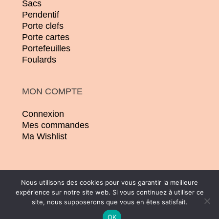
Sacs
Pendentif
Porte clefs
Porte cartes
Portefeuilles
Foulards
MON COMPTE
Connexion
Mes commandes
Ma Wishlist
Nous utilisons des cookies pour vous garantir la meilleure
expérience sur notre site web. Si vous continuez à utiliser ce
© 2026 | Conception :
Pommier Franck WD
site, nous supposerons que vous en êtes satisfait.
| Tous droits réservés |
CGV
|
Mentions
OK
légales