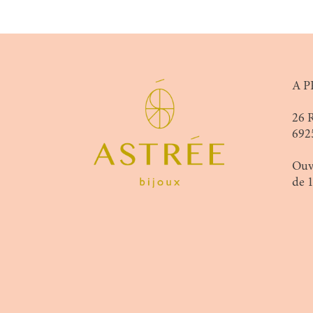
A P
26 
692
Ouv
de 