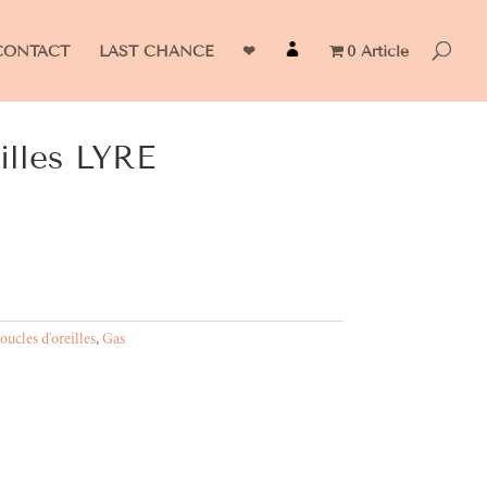
CONTACT
LAST CHANCE
❤
0 Article
illes LYRE
oucles d'oreilles
,
Gas