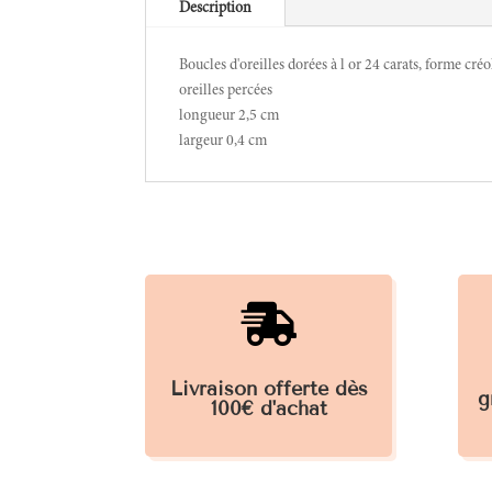
Description
Boucles d'oreilles dorées à l or 24 carats, forme créo
oreilles percées
longueur 2,5 cm
largeur 0,4 cm

Livraison offerte dès
g
100€ d'achat