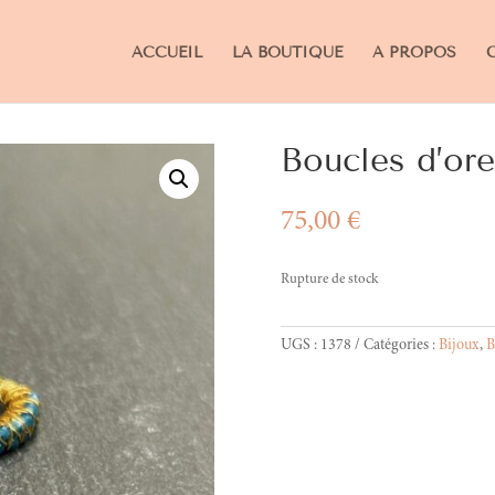
ACCUEIL
LA BOUTIQUE
A PROPOS
Boucles d’ore
75,00
€
Rupture de stock
UGS :
1378
Catégories :
Bijoux
,
B