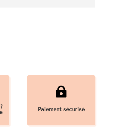

 ?
Paiement sécurisé
e