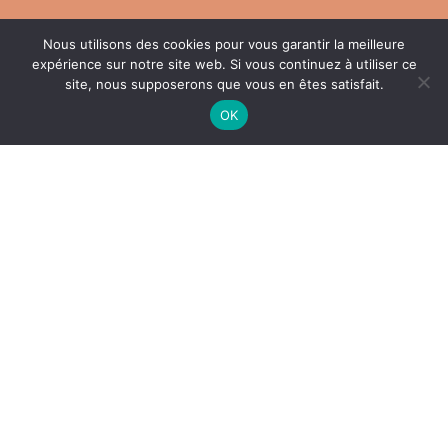
Nous utilisons des cookies pour vous garantir la meilleure
expérience sur notre site web. Si vous continuez à utiliser ce
LES COLLIERS
site, nous supposerons que vous en êtes satisfait.
OK
LES BRACELETS