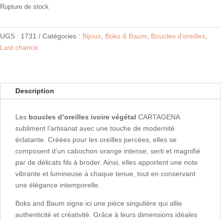
initial
actuel
Rupture de stock
était :
est :
85,00 €.
59,50 €.
UGS :
1731
Catégories :
Bijoux
,
Boks & Baum
,
Boucles d'oreilles
,
Last chance
Description
Les
boucles d’oreilles ivoire végétal
CARTAGENA
subliment l’artisanat avec une touche de modernité
éclatante. Créées pour les oreilles percées, elles se
composent d’un cabochon orange intense, serti et magnifié
par de délicats fils à broder. Ainsi, elles apportent une note
vibrante et lumineuse à chaque tenue, tout en conservant
une élégance intemporelle.
Boks and Baum signe ici une pièce singulière qui allie
authenticité et créativité. Grâce à leurs dimensions idéales