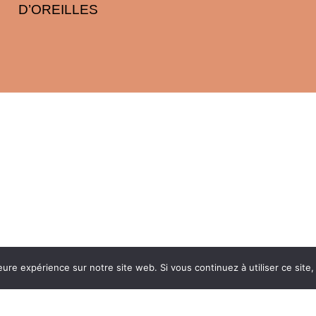
D’OREILLES
eure expérience sur notre site web. Si vous continuez à utiliser ce sit
LES MARQUES PROPOSEES