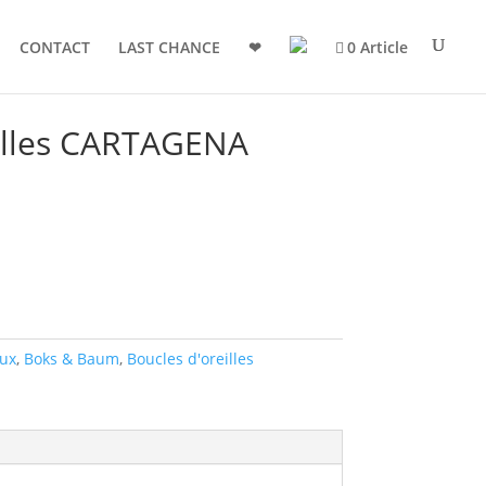
CONTACT
LAST CHANCE
❤
0 Article
eilles CARTAGENA
oux
,
Boks & Baum
,
Boucles d'oreilles