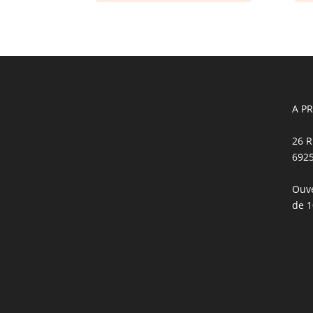
A P
26 R
692
Ouve
de 1