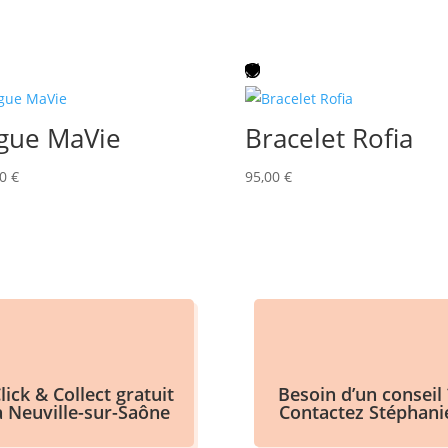
gue MaVie
Bracelet Rofia
00
€
95,00
€
lick & Collect gratuit
Besoin d’un conseil 
à Neuville-sur-Saône
Contactez Stéphani