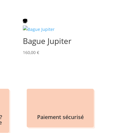
Bague Jupiter
160,00
€
?
Paiement sécurisé
e