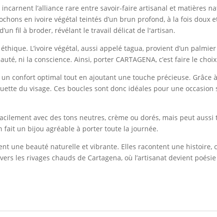
incarnent l’alliance rare entre savoir-faire artisanal et matières n
ochons en ivoire végétal teintés d’un brun profond, à la fois doux 
n fil à broder, révélant le travail délicat de l'artisan.
t éthique. L’ivoire végétal, aussi appelé tagua, provient d’un palmi
auté, ni la conscience. Ainsi, porter CARTAGENA, c’est faire le cho
un confort optimal tout en ajoutant une touche précieuse. Grâce à 
lhouette du visage. Ces boucles sont donc idéales pour une occasio
e facilement avec des tons neutres, crème ou dorés, mais peut aussi
n fait un bijou agréable à porter toute la journée.
tent une beauté naturelle et vibrante. Elles racontent une histoire, 
vers les rivages chauds de Cartagena, où l’artisanat devient poésie