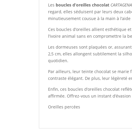
Les
boucles d’oreilles chocolat
CARTAGENA
regard, elles séduisent par leurs deux cab
minutieusement cousue à la main à l’aide d’u
Ces boucles d’oreilles allient esthétique e
l’ivoire animal sans en compromettre la be
Les dormeuses sont plaquées or, assurant 
2,5 cm, elles allongent subtilement la si
quotidien.
Par ailleurs, leur teinte chocolat se mari
contraste élégant. De plus, leur légèreté e
Enfin, ces boucles d’oreilles chocolat reflè
affirmée. Offrez-vous un instant d’évasion 
Oreilles percées