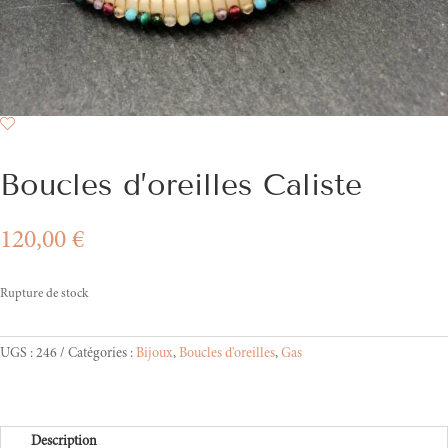
Boucles d’oreilles Caliste
120,00
€
Rupture de stock
UGS :
246
Catégories :
Bijoux
,
Boucles d'oreilles
,
Gas
Description