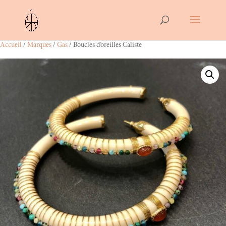
Accueil
/
Marques
/
Gas
/ Boucles d’oreilles Caliste