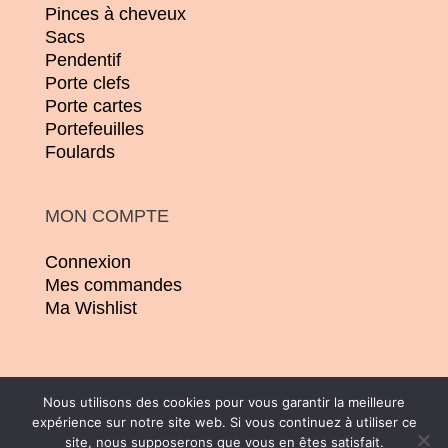
Pinces à cheveux
Sacs
Pendentif
Porte clefs
Porte cartes
Portefeuilles
Foulards
MON COMPTE
Connexion
Mes commandes
Ma Wishlist
Nous utilisons des cookies pour vous garantir la meilleure
expérience sur notre site web. Si vous continuez à utiliser ce
© 2026 | Conception :
Pommier Franck WD
site, nous supposerons que vous en êtes satisfait.