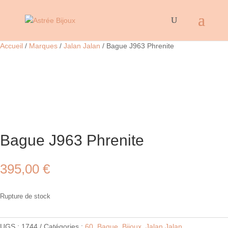
Accueil
/
Marques
/
Jalan Jalan
/ Bague J963 Phrenite
Bague J963 Phrenite
395,00
€
Rupture de stock
UGS :
1744
Catégories :
60
,
Bague
,
Bijoux
,
Jalan Jalan