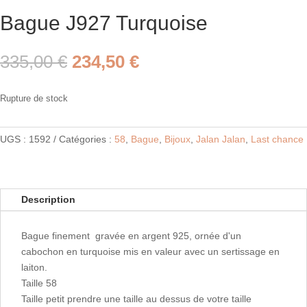
Bague J927 Turquoise
Le
Le
335,00
€
234,50
€
prix
prix
initial
actuel
Rupture de stock
était :
est :
335,00 €.
234,50 €.
UGS :
1592
Catégories :
58
,
Bague
,
Bijoux
,
Jalan Jalan
,
Last chance
Description
Bague finement gravée en argent 925, ornée d'un
cabochon en turquoise mis en valeur avec un sertissage en
laiton.
Taille 58
Taille petit prendre une taille au dessus de votre taille