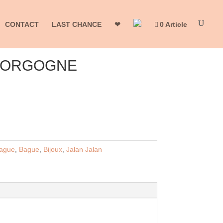
CONTACT
LAST CHANCE
❤
0 Article
 GORGOGNE
ague
,
Bague
,
Bijoux
,
Jalan Jalan