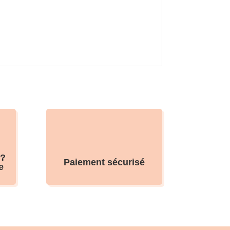
 ?
Paiement sécurisé
e