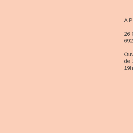
A 
26 
69
Ouv
de 
19h