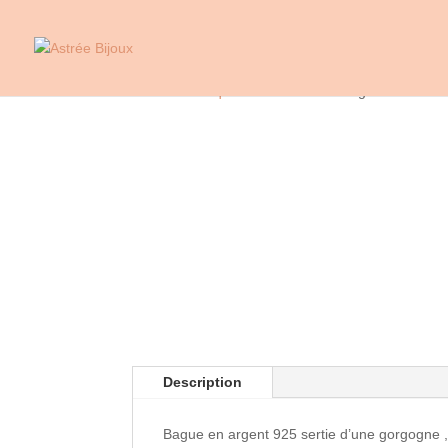
Accueil
/
Marques
/
Jalan Jalan
/ Bague J865 G
Description
Bague en argent 925 sertie d’une gorgogne , s