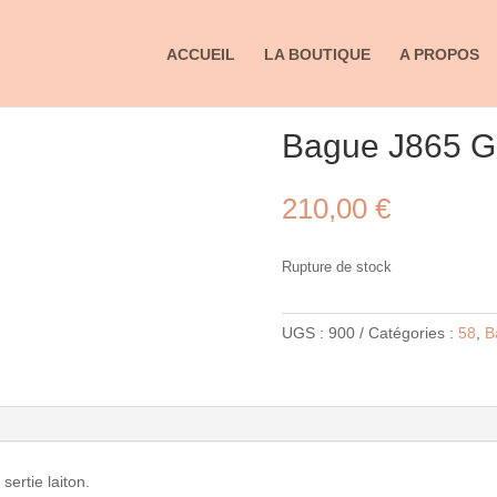
ACCUEIL
LA BOUTIQUE
A PROPOS
ORGOGNE
Bague J865
210,00
€
Rupture de stock
UGS :
900
Catégories :
58
,
B
ertie laiton.