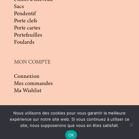
Sacs
Pendentif
Porte clefs
Porte cartes
Portefeuilles
Foulards
MON COMPTE
Connexion
Mes commandes
Ma Wishlist
Nous utilisons des cookies pour vous garantir la meilleure
expérience sur notre site web. Si vous continuez à utiliser ce
site, nous supposerons que vous en êtes satisfait.
© 2026 | Conception :
Pommier Franck WD
|
OK
Tous droits réservés |
CGV
|
Mentions légales