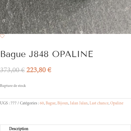
Bague J848 OPALINE
Le
Le
373,00
€
223,80
€
prix
prix
initial
actuel
Rupture de stock
était :
est :
373,00 €.
223,80 €.
UGS :
777
Catégories :
60
,
Bague
,
Bijoux
,
Jalan Jalan
,
Last chance
,
Opaline
Description