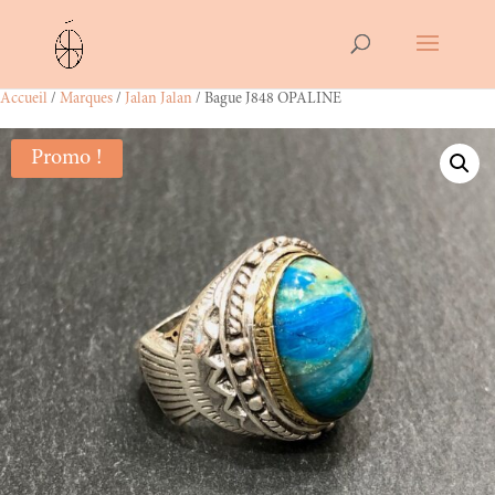
Accueil
/
Marques
/
Jalan Jalan
/ Bague J848 OPALINE
Promo !