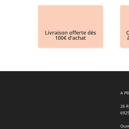
Livraison offerte dès
C
100€ d'achat
A P
26 R
692
Ouve