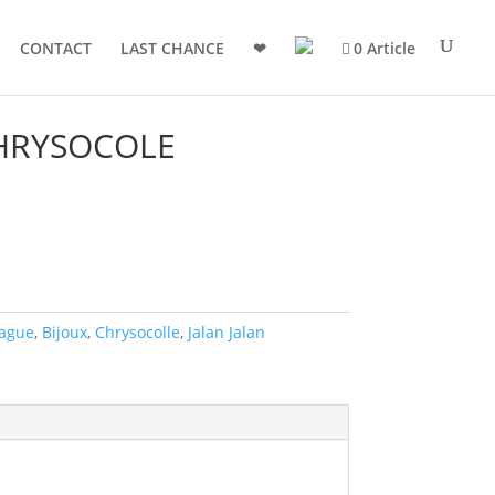
CONTACT
LAST CHANCE
❤
0 Article
CHRYSOCOLE
ague
,
Bijoux
,
Chrysocolle
,
Jalan Jalan