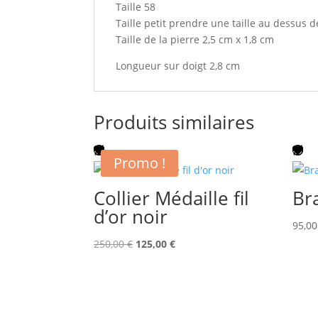
Taille 58
Taille petit prendre une taille au dessus de
Taille de la pierre 2,5 cm x 1,8 cm
Longueur sur doigt 2,8 cm
Produits similaires
Promo !
Collier Médaille fil
Br
d’or noir
95,0
Le
Le
250,00
€
125,00
€
prix
prix
initial
actuel
était :
est :
250,00 €.
125,00 €.