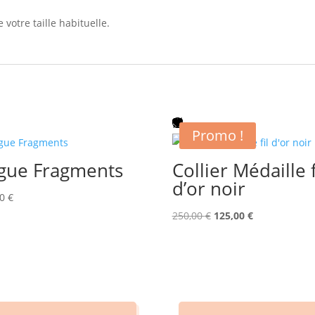
 votre taille habituelle.
Promo !
gue Fragments
Collier Médaille f
d’or noir
00
€
Le
Le
250,00
€
125,00
€
prix
prix
initial
actuel
était :
est :
250,00 €.
125,00 €.