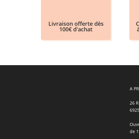
Livraison offerte dès
C
100€ d'achat
A P
26 R
692
Ouve
de 1