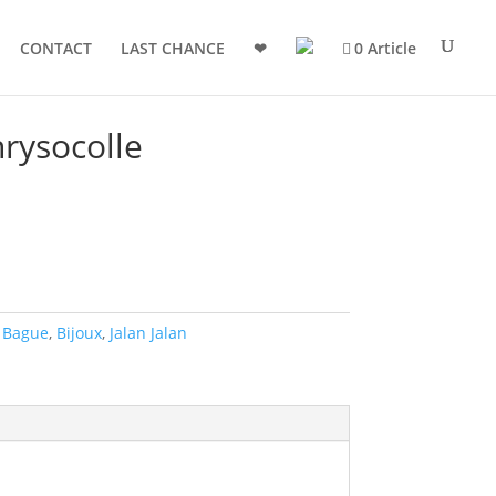
CONTACT
LAST CHANCE
❤
0 Article
rysocolle
,
Bague
,
Bijoux
,
Jalan Jalan