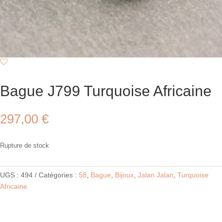
Bague J799 Turquoise Africaine
297,00
€
Rupture de stock
UGS :
494
Catégories :
58
,
Bague
,
Bijoux
,
Jalan Jalan
,
Turquoise
Africaine