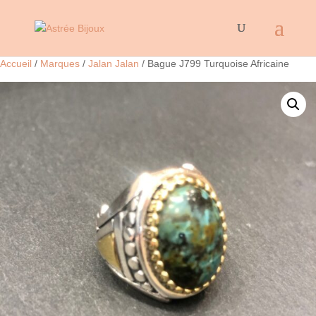
Accueil
/
Marques
/
Jalan Jalan
/ Bague J799 Turquoise Africaine