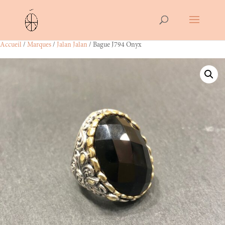
Accueil
/
Marques
/
Jalan Jalan
/ Bague J794 Onyx