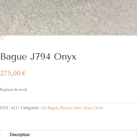
Bague J794 Onyx
275,00
€
Rupture de stock
UGS :
413
Catégories :
60
,
Bague
,
Bijoux
,
Jalan Jalan
,
Onyx
Description