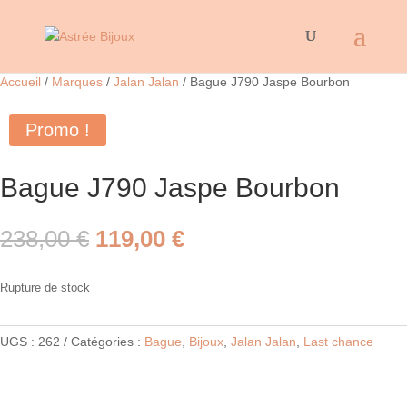
Accueil
/
Marques
/
Jalan Jalan
/ Bague J790 Jaspe Bourbon
Promo !
Bague J790 Jaspe Bourbon
Le
Le
238,00
€
119,00
€
prix
prix
initial
actuel
Rupture de stock
était :
est :
238,00 €.
119,00 €.
UGS :
262
Catégories :
Bague
,
Bijoux
,
Jalan Jalan
,
Last chance