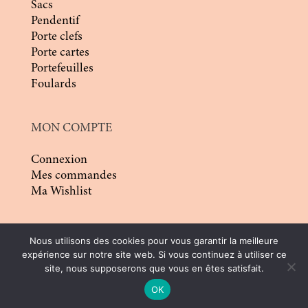
Sacs
Pendentif
Porte clefs
Porte cartes
Portefeuilles
Foulards
MON COMPTE
Connexion
Mes commandes
Ma Wishlist
Nous utilisons des cookies pour vous garantir la meilleure
expérience sur notre site web. Si vous continuez à utiliser ce
site, nous supposerons que vous en êtes satisfait.
© 2026 | Conception :
Pommier Franck WD
|
OK
Tous droits réservés |
CGV
|
Mentions légales