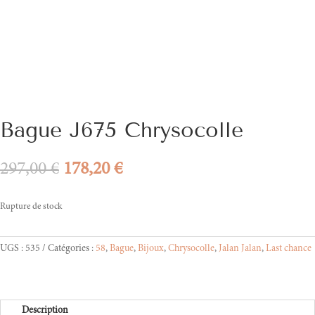
Bague J675 Chrysocolle
Le
Le
297,00
€
178,20
€
prix
prix
initial
actuel
Rupture de stock
était :
est :
297,00 €.
178,20 €.
UGS :
535
Catégories :
58
,
Bague
,
Bijoux
,
Chrysocolle
,
Jalan Jalan
,
Last chance
Description