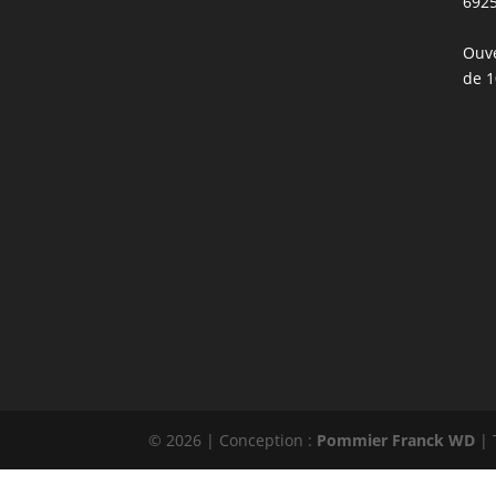
692
Ouve
de 1
© 2026 | Conception :
Pommier Franck WD
| 