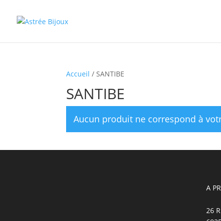
Accueil
/ SANTIBE
SANTIBE
Aucun produit ne correspond à votr
A P
26 R