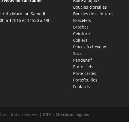
50
Neuville-sur-Saône
Boîte à bijoux
Boucles d'oreilles
rt du Mardi au Samedi
Boucles de ceintures
0h à 12h15 et 14h30 à 19h
Bracelets
Broches
Ceinture
Colliers
Pinces à cheveux
Sacs
Pendentif
Porte clefs
Porte cartes
Portefeuilles
Foulards
Tous droits réservés |
CGV
|
Mentions légales