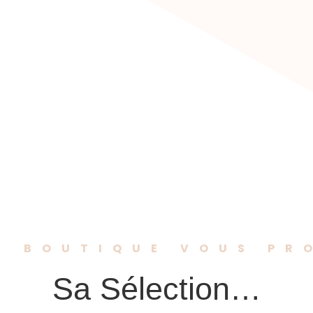
relle des créations
uvelle créatrice de
rée. Chacune de ses
sement confectionnée
a, accompagnée de
ieuses. Laissez-vous
ble des sacs en
on de style. »
E BOUTIQUE VOUS PR
Sa Sélection…