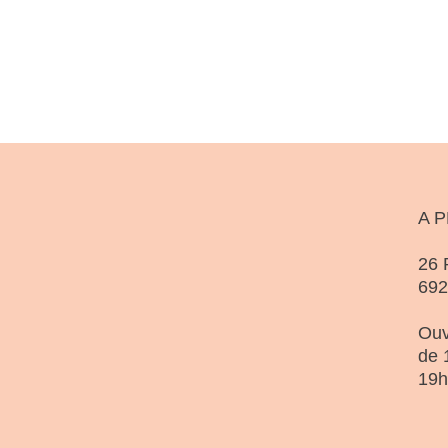
A 
26 
69
Ouv
de 
19h