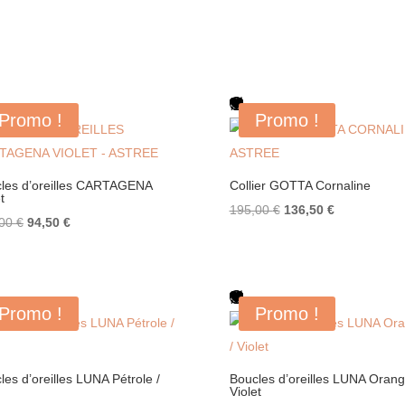
Promo !
Promo !
les d’oreilles CARTAGENA
Collier GOTTA Cornaline
t
Le
Le
195,00
€
136,50
€
Le
Le
,00
€
94,50
€
prix
prix
prix
prix
initial
actuel
initial
actuel
était :
est :
était :
est :
195,00 €.
136,50 €.
Promo !
Promo !
135,00 €.
94,50 €.
les d’oreilles LUNA Pétrole /
Boucles d’oreilles LUNA Orang
Violet