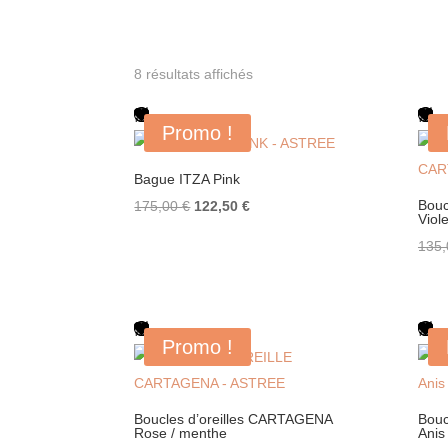
Trié
8 résultats affichés
du
plus
Promo !
récent
au
Bague ITZA Pink
plus
Le
Le
Bouc
175,00
€
122,50
€
ancien
Viole
prix
prix
135
initial
actuel
était :
est :
175,00 €.
122,50 €.
Promo !
Boucles d’oreilles CARTAGENA
Bouc
Rose / menthe
Anis