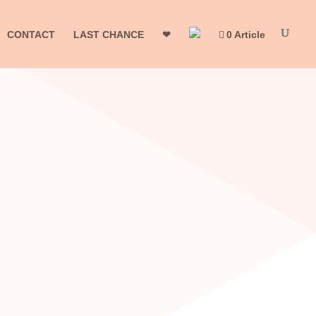
CONTACT
LAST CHANCE
❤
0 Article