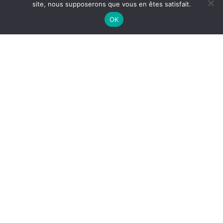
site, nous supposerons que vous en êtes satisfait.
OK
LES BRACELETS